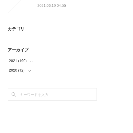
2021.06.19 04:55
カテゴリ
アーカイブ
2021
(
190
)
2020
(
12
(
42
)
)
(
66
)
(
6
)
(
18
)
(
6
)
(
27
)
(
25
)
(
12
)