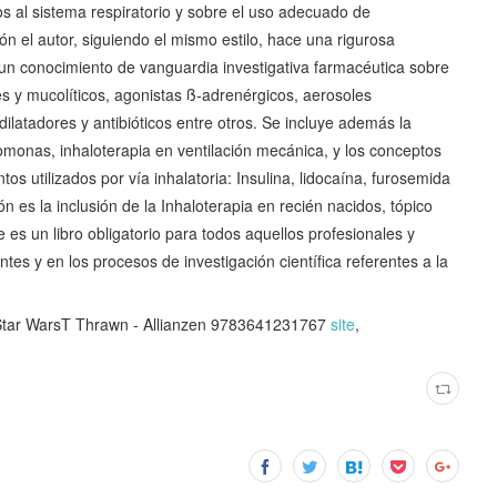
os al sistema respiratorio y sobre el uso adecuado de
n el autor, siguiendo el mismo estilo, hace una rigurosa
r un conocimiento de vanguardia investigativa farmacéutica sobre
s y mucolíticos, agonistas ß-adrenérgicos, aerosoles
dilatadores y antibióticos entre otros. Se incluye además la
cromonas, inhaloterapia en ventilación mecánica, y los conceptos
s utilizados por vía inhalatoria: Insulina, lidocaína, furosemida
 es la inclusión de la Inhaloterapia en recién nacidos, tópico
 es un libro obligatorio para todos aquellos profesionales y
tes y en los procesos de investigación científica referentes a la
Star WarsT Thrawn - Allianzen 9783641231767
site
,