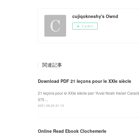
cujiqokneshy's Ownd
フォロー
関連記事
Download PDF 21 leçons pour le XXIe siècle
21 leçons pour le XXIe siècle pan Yuval Noah Harari Caract
375 ...
2021.06.20 21:10
Online Read Ebook Clochemerle