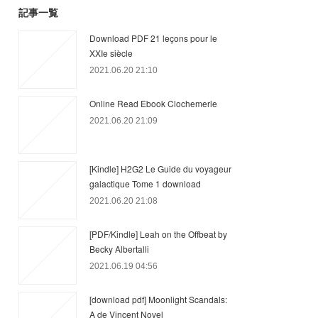
記事一覧
Download PDF 21 leçons pour le
XXIe siècle
2021.06.20 21:10
Online Read Ebook Clochemerle
2021.06.20 21:09
[Kindle] H2G2 Le Guide du voyageur
galactique Tome 1 download
2021.06.20 21:08
[PDF/Kindle] Leah on the Offbeat by
Becky Albertalli
2021.06.19 04:56
[download pdf] Moonlight Scandals:
A de Vincent Novel